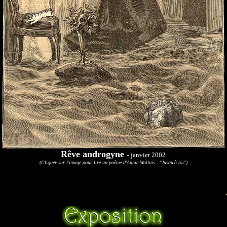
Rêve androgyne
-
janvier 2002
(Cliquer sur l'image pour lire un poème d'Annie Wallois : "Jusqu'à toi")